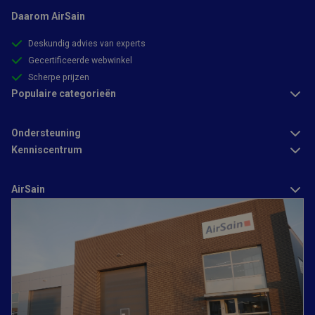
Functioneel
Daarom AirSain
Deskundig advies van experts
Gecertificeerde webwinkel
Scherpe prijzen
Populaire categorieën
Strikt noodzakelijk
Prestatie
Targeting
Functioneel
Ondersteuning
Strikt noodzakelijke cookies maken de kernfunctionaliteiten van
Kenniscentrum
de website mogelijk, zoals gebruikersaanmelding en
accountbeheer. De website kan niet goed worden gebruikt
zonder de strikt noodzakelijke cookies.
AirSain
Aanbieder
/
Naam
Vervaldatum
Omschrijving
Domein
CFID
1 dag
Cookie ingesteld
Adobe Inc.
door Adobe
www.airsain.be
ColdFusion-
toepassingen.
Deze cookie
wordt gebruikt
in combinatie
met CFTOKEN en
helpt om een