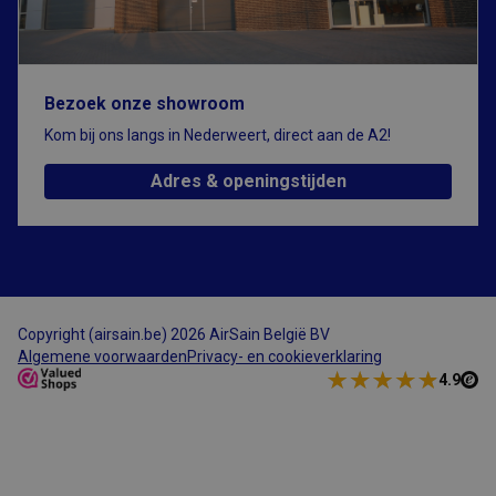
clientapparaat
(browser) uniek
te identificeren,
zodat de site
variabelen van
gebruikerssessies
Bezoek onze showroom
kan bijhouden.
Hoe deze
worden gebruikt,
Kom bij ons langs in Nederweert, direct aan de A2!
Google Privacy Policy
is specifiek voor
de site. CFID
Adres & openingstijden
bevat een
volgnummer om
de cliënt te
identificeren.
CFTOKEN
1 dag
Cookie ingesteld
Adobe Inc.
door Adobe
www.airsain.be
ColdFusion-
toepassingen.
Deze cookie
Copyright (airsain.be) 2026 AirSain België BV
wordt gebruikt
in combinatie
Algemene voorwaarden
Privacy- en cookieverklaring
met CFID en
4.9
helpt om een
clientapparaat
(browser) op
unieke wijze te
identificeren,
zodat de site
variabelen van
gebruikerssessies