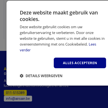
Sharp UA-KIL60E-W - Luchtreiniger
Deze website maakt gebruik van
cookies.
Deze website gebruikt cookies om uw
gebruikerservaring te verbeteren. Door onze
Bekijk
website te gebruiken, stemt u in met alle cookies in
overeenstemming met ons Cookiebeleid.
Lees
verder
ALLES ACCEPTEREN
Advies nodig?
Onze experts staan voor je klaar.
DETAILS WEERGEVEN
AirSain heeft meer dan 20 jaar ervaring met luchtbevochtigers,
luchtreinigers luchtontvochtigers en airco's.
Strikt
Prestatie
Targeting
noodzakelijk
011-515389
info@airsain.be