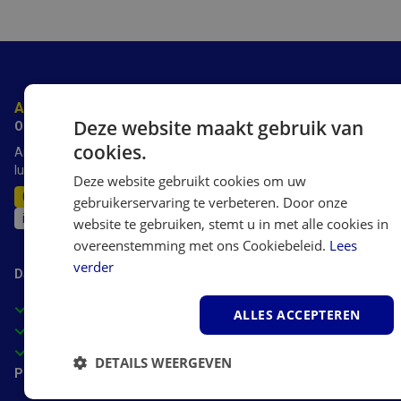
Advies nodig?
Deze website maakt gebruik van
Onze experts staan voor je klaar.
cookies.
AirSain heeft meer dan 20 jaar ervaring met luchtbevochtigers,
luchtreinigers luchtontvochtigers en airco's.
Deze website gebruikt cookies om uw
011-515389
gebruikerservaring te verbeteren. Door onze
info@airsain.be
website te gebruiken, stemt u in met alle cookies in
overeenstemming met ons Cookiebeleid.
Lees
verder
Daarom AirSain
Deskundig advies van experts
ALLES ACCEPTEREN
Gecertificeerde webwinkel
Scherpe prijzen
DETAILS WEERGEVEN
Populaire categorieën