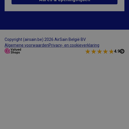
ColdFusion-
toepassingen.
Deze cookie
wordt gebruikt
in combinatie
met CFTOKEN en
helpt om een
clientapparaat
(browser) uniek
te identificeren,
Copyright (airsain.be) 2026 AirSain België BV
zodat de site
variabelen van
Algemene voorwaarden
Privacy- en cookieverklaring
gebruikerssessies
4.9
kan bijhouden.
Hoe deze
worden gebruikt,
Google Privacy Policy
is specifiek voor
de site. CFID
bevat een
volgnummer om
de cliënt te
identificeren.
CFTOKEN
1 dag
Cookie ingesteld
Adobe Inc.
door Adobe
www.airsain.be
ColdFusion-
toepassingen.
Deze cookie
wordt gebruikt
in combinatie
met CFID en
helpt om een