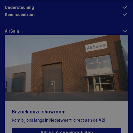
Strikt
Prestatie
Targeting
noodzakelijk
Ondersteuning
Kenniscentrum
Functioneel
AirSain
Strikt noodzakelijk
Prestatie
Targeting
Functioneel
Strikt noodzakelijke cookies maken de kernfunctionaliteiten van
de website mogelijk, zoals gebruikersaanmelding en
accountbeheer. De website kan niet goed worden gebruikt
zonder de strikt noodzakelijke cookies.
Bezoek onze showroom
Aanbieder
/
Naam
Vervaldatum
Omschrijving
Domein
Kom bij ons langs in Nederweert, direct aan de A2!
CFID
1 dag
Cookie ingesteld
Adobe Inc.
door Adobe
www.airsain.be
Adres & openingstijden