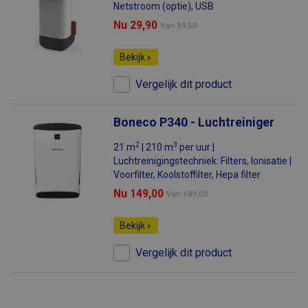
Netstroom (optie), USB
Nu 29,90
Van
39,50
Bekijk
Vergelijk dit product
Boneco P340 - Luchtreiniger
2
3
21 m
| 210 m
per uur |
Luchtreinigingstechniek: Filters, Ionisatie |
Voorfilter, Koolstoffilter, Hepa filter
Nu 149,00
Van
189,00
Bekijk
Vergelijk dit product