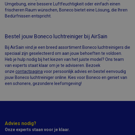
bevat een
Umgebung, eine bessere Luftfeuchtigkeit oder einfach einen
volgnummer om
frischeren Raum wünschen, Boneco bietet eine Lösung, die Ihren
de cliënt te
identificeren.
Bedürfnissen entspricht.
CFTOKEN
1 dag
Cookie ingesteld
Adobe Inc.
door Adobe
www.airsain.be
ColdFusion-
Bestel jouw Boneco luchtreiniger bij AirSain
toepassingen.
Deze cookie
wordt gebruikt
Bij AirSain vind je een breed assortiment Boneco luchtreinigers die
in combinatie
met CFID en
speciaal zijn geselecteerd om aan jouw behoeften te voldoen.
helpt om een
Heb je hulp nodig bij het kiezen van het juiste model? Ons team
clientapparaat
van experts staat klaar om je te adviseren. Bezoek
(browser) op
unieke wijze te
onze
contactpagina
voor persoonlijk advies en bestel eenvoudig
identificeren,
jouw Boneco luchtreiniger online. Kies voor Boneco en geniet van
zodat de site
variabelen van
een schonere, gezondere leefomgeving!
gebruikerssessies
kan bijhouden.
Hoe deze
worden gebruikt,
is specifiek voor
de site. CFTOKEN
bevat een
willekeurig
nummer om de
Advies nodig?
klant te
identificeren.
Onze experts staan voor je klaar.