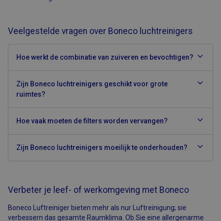
Functioneel
Strikt noodzakelijke cookies maken de kernfunctionaliteiten van
Veelgestelde vragen over Boneco luchtreinigers
de website mogelijk, zoals gebruikersaanmelding en
accountbeheer. De website kan niet goed worden gebruikt
zonder de strikt noodzakelijke cookies.
Hoe werkt de combinatie van zuiveren en bevochtigen?
Aanbieder
/
Naam
Vervaldatum
Omschrijving
Domein
Zijn Boneco luchtreinigers geschikt voor grote
CFID
1 dag
Cookie ingesteld
Adobe Inc.
door Adobe
www.airsain.be
ruimtes?
ColdFusion-
toepassingen.
Deze cookie
wordt gebruikt
Hoe vaak moeten de filters worden vervangen?
in combinatie
met CFTOKEN en
helpt om een
Zijn Boneco luchtreinigers moeilijk te onderhouden?
clientapparaat
(browser) uniek
te identificeren,
zodat de site
variabelen van
gebruikerssessies
Verbeter je leef- of werkomgeving met Boneco
kan bijhouden.
Hoe deze
worden gebruikt,
Google Privacy Policy
Boneco Luftreiniger bieten mehr als nur Luftreinigung; sie
is specifiek voor
de site. CFID
verbessern das gesamte Raumklima. Ob Sie eine allergenarme