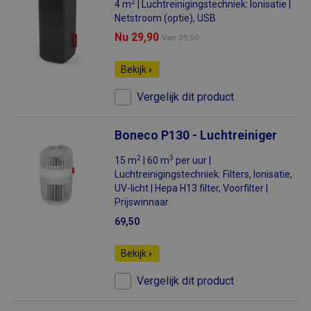
2
4 m
| Luchtreinigingstechniek: Ionisatie |
Netstroom (optie), USB
Nu 29,90
Van
39,50
Bekijk
Vergelijk dit product
Boneco P130 - Luchtreiniger
2
3
15 m
| 60 m
per uur |
Luchtreinigingstechniek: Filters, Ionisatie,
UV-licht | Hepa H13 filter, Voorfilter |
Prijswinnaar
69,50
Bekijk
Vergelijk dit product