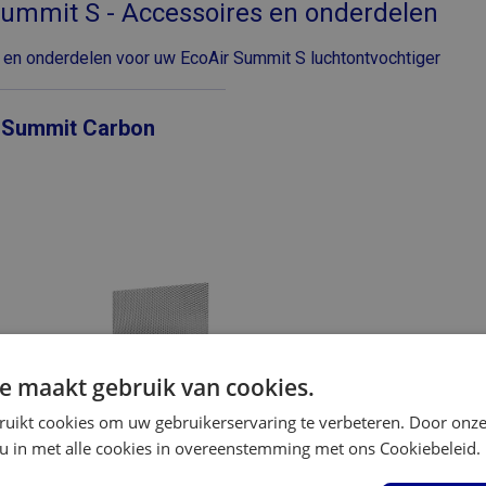
Summit S - Accessoires en onderdelen
en onderdelen voor uw EcoAir Summit S luchtontvochtiger
 Summit Carbon
e maakt gebruik van cookies.
ruikt cookies om uw gebruikerservaring te verbeteren. Door onze
 u in met alle cookies in overeenstemming met ons Cookiebeleid.
 jaar expertise
Grootste assortiment van de Benelux
Scherpe pr