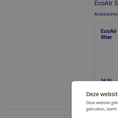
EcoAir 
Accessoires 
EcoAir
filter
34,50
Bekijk
Deze websit
Deze website geb
gebruiken, stemt
20