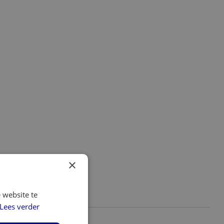
×
 website te
Lees verder
ijzen