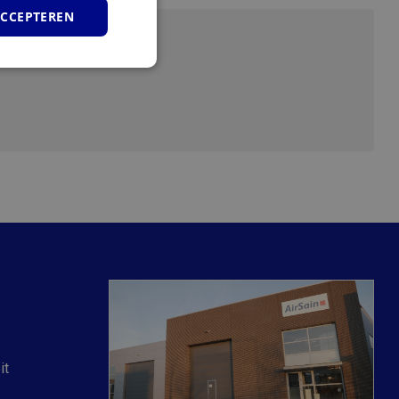
ACCEPTEREN
unctioneel
elding en
eze cookie wordt
ntapparaat
an gebruikerssessies
 de site. CFID
it
eze cookie wordt
araat (browser) op