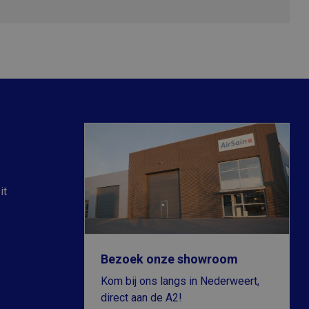
eze cookie wordt
ntapparaat
an gebruikerssessies
 de site. CFID
eze cookie wordt
araat (browser) op
gebruikerssessies
r de site. CFTOKEN
.
it
 slaat een unieke
 en wordt gebruikt
oft als een unieke
esloten microsoft-
chroniseert tussen
Bezoek onze showroom
r gebruikers kunnen
 sessiestatus te
Kom bij ons langs in Nederweert,
eergaven van
lytics - wat een
direct aan de A2!
analyseservice van
rs te