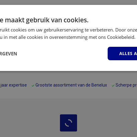
e maakt gebruik van cookies.
ruikt cookies om uw gebruikerservaring te verbeteren. Door onze
 u in met alle cookies in overeenstemming met ons Cookiebeleid.
ERGEVEN
ALLES 
elijk
Prestatie
Targeting
F
 jaar expertise
Grootste assortiment van de Benelux
Scherpe pr
Strikt noodzakelijk
Prestatie
Targeting
Functioneel
 cookies maken de kernfunctionaliteiten van de website mogelijk, zoals gebruikersaanm
bsite kan niet goed worden gebruikt zonder de strikt noodzakelijke cookies.