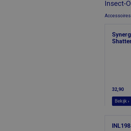
Insect-O
Accessoires 
Synerg
Shatte
32,90
Bekijk
INL198