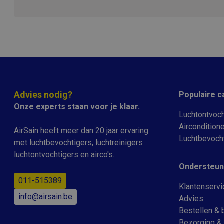
Aanbie
Naam
Domei
CFID
Adobe 
www.ai
CFTOKEN
Adobe 
www.ai
Advies nodig?
Populaire c
Onze experts staan voor je klaar.
Luchtontvoch
Aircondition
AirSain heeft meer dan 20 jaar ervaring
Luchtbevoch
Naam
met luchtbevochtigers, luchtreinigers
Naam
luchtontvochtigers en airco's.
_gid
Ondersteun
MUID
011-515389
Klantenservi
_ga_77L9HFNNYR
info@airsain.be
Advies
YSC
_ga
Bestellen & 
Bezorging & 