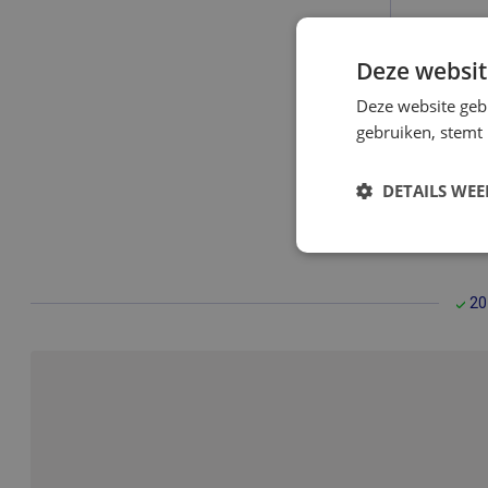
Deze websit
Deze website geb
gebruiken, stemt
19,90
DETAILS WE
Bekijk
Strikt noodzak
20
Strikt noodzakelijke
accountbeheer. De we