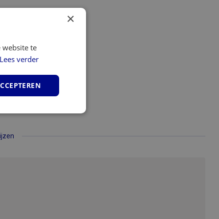
×
 website te
Lees verder
ACCEPTEREN
unctioneel
ijzen
elding en