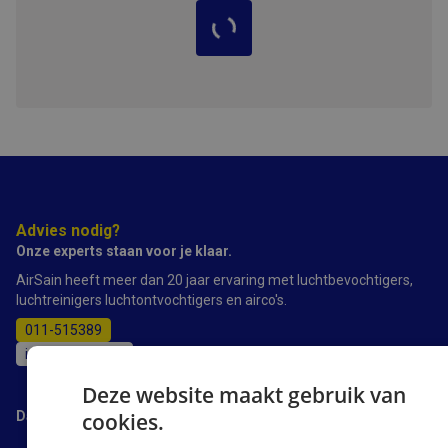
Advies nodig?
Onze experts staan voor je klaar.
AirSain heeft meer dan 20 jaar ervaring met luchtbevochtigers,
luchtreinigers luchtontvochtigers en airco's.
011-515389
info@airsain.be
Deze website maakt gebruik van
cookies.
Daarom AirSain