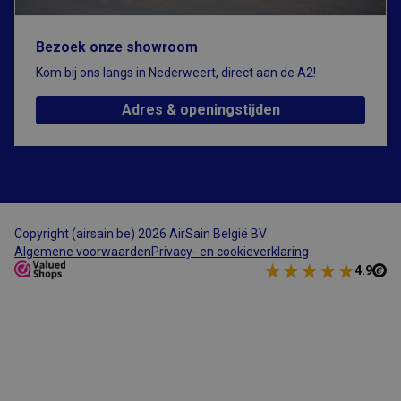
te identificeren,
zodat de site
variabelen van
Bezoek onze showroom
gebruikerssessies
kan bijhouden.
Kom bij ons langs in Nederweert, direct aan de A2!
Hoe deze
worden gebruikt,
Google Privacy Policy
is specifiek voor
Adres & openingstijden
de site. CFID
bevat een
volgnummer om
de cliënt te
identificeren.
CFTOKEN
1 dag
Cookie ingesteld
Adobe Inc.
door Adobe
www.airsain.be
ColdFusion-
toepassingen.
Copyright (airsain.be) 2026 AirSain België BV
Deze cookie
wordt gebruikt
Algemene voorwaarden
Privacy- en cookieverklaring
in combinatie
4.9
met CFID en
helpt om een
clientapparaat
(browser) op
unieke wijze te
identificeren,
zodat de site
variabelen van
gebruikerssessies
kan bijhouden.