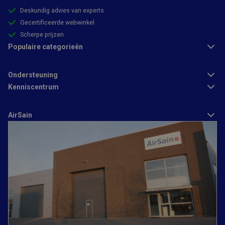
Deskundig advies van experts
Gecertificeerde webwinkel
Scherpe prijzen
Populaire categorieën
Strikt noodzakelijk
Prestatie
Targeting
Functioneel
Ondersteuning
Kenniscentrum
Strikt noodzakelijke cookies maken de kernfunctionaliteiten van
de website mogelijk, zoals gebruikersaanmelding en
accountbeheer. De website kan niet goed worden gebruikt
AirSain
zonder de strikt noodzakelijke cookies.
Aanbieder
/
Naam
Vervaldatum
Omschrijving
Domein
CFID
1 dag
Cookie ingesteld
Adobe Inc.
door Adobe
www.airsain.be
ColdFusion-
toepassingen.
Deze cookie
wordt gebruikt
in combinatie
met CFTOKEN en
helpt om een
clientapparaat
(browser) uniek