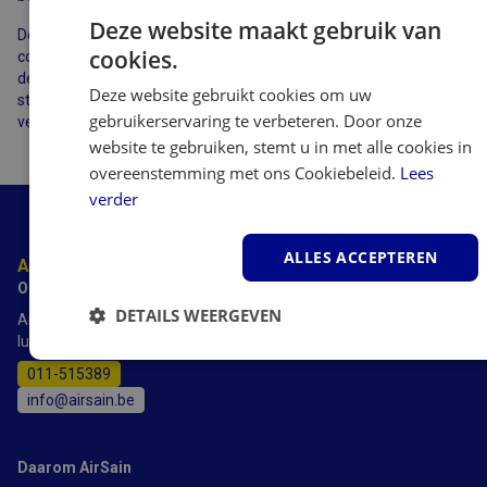
Deze website maakt gebruik van
De fijnstofmeters van Dylos zijn ook te gebruiken voor het
cookies.
controleren van luchtreiniging in een ruimte. Worden kleine
deeltjes zoals fijnstof, bacteriën, schimmels, rook, smog, grof
Deze website gebruikt cookies om uw
stof, pollen, plantensporen en huisstofmijt allergenen voldoende
gebruikerservaring te verbeteren. Door onze
verwijderd? Dylos fijnstofmeters geven duidelijkheid.
website te gebruiken, stemt u in met alle cookies in
overeenstemming met ons Cookiebeleid.
Lees
verder
ALLES ACCEPTEREN
Advies nodig?
Onze experts staan voor je klaar.
DETAILS WEERGEVEN
AirSain heeft meer dan 20 jaar ervaring met luchtbevochtigers,
luchtreinigers luchtontvochtigers en airco's.
Strikt
Prestatie
Targeting
011-515389
noodzakelijk
info@airsain.be
Functioneel
Daarom AirSain