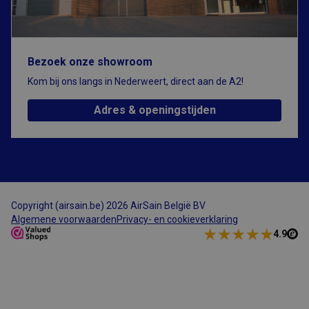
Aanbieder
/
Naam
Vervaldatum
Omschrijving
Domein
CFID
1 dag
Cookie ingesteld
Adobe Inc.
door Adobe
www.airsain.be
Bezoek onze showroom
ColdFusion-
toepassingen.
Kom bij ons langs in Nederweert, direct aan de A2!
Deze cookie
wordt gebruikt
in combinatie
Adres & openingstijden
met CFTOKEN en
helpt om een
clientapparaat
(browser) uniek
te identificeren,
zodat de site
variabelen van
gebruikerssessies
kan bijhouden.
Hoe deze
Copyright (airsain.be) 2026 AirSain België BV
worden gebruikt,
Google Privacy Policy
Algemene voorwaarden
Privacy- en cookieverklaring
is specifiek voor
de site. CFID
4.9
bevat een
volgnummer om
de cliënt te
identificeren.
CFTOKEN
1 dag
Cookie ingesteld
Adobe Inc.
door Adobe
www.airsain.be
ColdFusion-