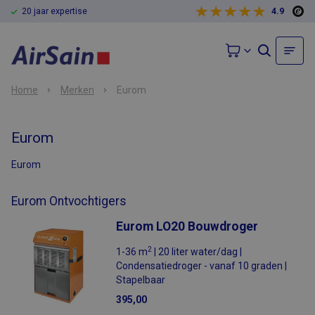
20 jaar expertise
4.9
Home
Merken
Eurom
Eurom
Eurom
Eurom Ontvochtigers
Eurom LO20 Bouwdroger
2
1-36 m
| 20 liter water/dag |
Condensatiedroger - vanaf 10 graden |
Stapelbaar
395,00