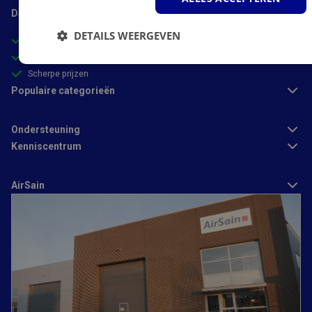
Daarom AirSain
DETAILS WEERGEVEN
Deskundig advies van experts
Gecertificeerde webwinkel
Strikt
Prestatie
Targeting
Scherpe prijzen
noodzakelijk
Populaire categorieën
Ondersteuning
Functioneel
Kenniscentrum
AirSain
Strikt noodzakelijk
Prestatie
Targeting
Functioneel
Strikt noodzakelijke cookies maken de kernfunctionaliteiten van
de website mogelijk, zoals gebruikersaanmelding en
accountbeheer. De website kan niet goed worden gebruikt
zonder de strikt noodzakelijke cookies.