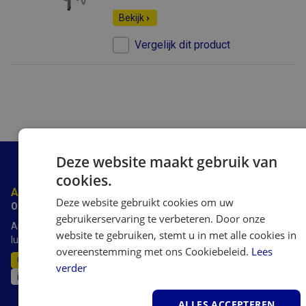
Bekijk
Vergelijk dit product
Deze website maakt gebruik van
cookies.
Advies nodig?
Deze website gebruikt cookies om uw
Onze experts staan voor je klaar.
gebruikerservaring te verbeteren. Door onze
AirSain heeft meer dan 20 jaar ervaring met luchtbevochtigers,
website te gebruiken, stemt u in met alle cookies in
luchtreinigers luchtontvochtigers en airco's.
overeenstemming met ons Cookiebeleid.
Lees
011-515389
verder
info@airsain.be
ALLES ACCEPTEREN