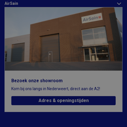
AirSain
Functioneel
Strikt noodzakelijke cookies maken de kernfunctionaliteiten van
de website mogelijk, zoals gebruikersaanmelding en
accountbeheer. De website kan niet goed worden gebruikt
zonder de strikt noodzakelijke cookies.
Aanbieder
/
Naam
Vervaldatum
Omschrijving
Domein
CFID
1 dag
Cookie ingesteld
Adobe Inc.
door Adobe
www.airsain.be
ColdFusion-
toepassingen.
Deze cookie
wordt gebruikt
in combinatie
met CFTOKEN en
Bezoek onze showroom
helpt om een
clientapparaat
Kom bij ons langs in Nederweert, direct aan de A2!
(browser) uniek
te identificeren,
zodat de site
Adres & openingstijden
variabelen van
gebruikerssessies
kan bijhouden.
Hoe deze
worden gebruikt,
Google Privacy Policy
is specifiek voor
de site. CFID