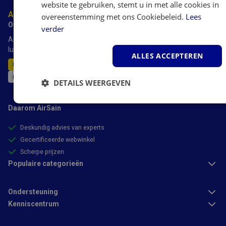
website te gebruiken, stemt u in met alle cookies in
Advies nodig?
overeenstemming met ons Cookiebeleid.
Lees
Onze experts staan voor je klaar.
verder
AirSain heeft meer dan 20 jaar ervaring met luchtbevochtigers,
luchtreinigers luchtontvochtigers en airco's.
ALLES ACCEPTEREN
011-515389
info@airsain.be
DETAILS WEERGEVEN
Strikt
Prestatie
Targeting
Daarom AirSain
noodzakelijk
Deskundig advies van experts
Gecertificeerde webwinkel
Functioneel
Scherpe prijzen
Populaire categorieën
Ondersteuning
Kenniscentrum
Strikt noodzakelijk
Prestatie
Targeting