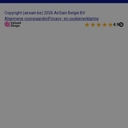
bevat een
volgnummer om
de cliënt te
Copyright (airsain.be) 2026 AirSain België BV
identificeren.
Algemene voorwaarden
Privacy- en cookieverklaring
CFTOKEN
1 dag
Cookie ingesteld
Adobe Inc.
4.9
door Adobe
www.airsain.be
ColdFusion-
toepassingen.
Deze cookie
wordt gebruikt
in combinatie
met CFID en
helpt om een
clientapparaat
(browser) op
unieke wijze te
identificeren,
zodat de site
variabelen van
gebruikerssessies
kan bijhouden.
Hoe deze
worden gebruikt,
is specifiek voor
de site. CFTOKEN
bevat een
willekeurig
nummer om de
klant te
identificeren.