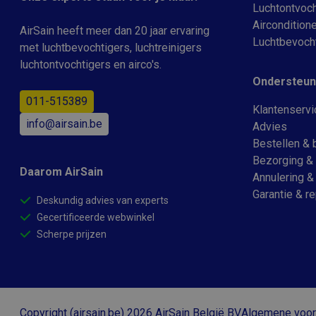
Luchtontvoch
Aircondition
AirSain heeft meer dan 20 jaar ervaring
Luchtbevoch
met luchtbevochtigers, luchtreinigers
luchtontvochtigers en airco's.
Ondersteun
011-515389
Klantenservi
info@airsain.be
Advies
Bestellen & 
Bezorging & 
Daarom AirSain
Annulering &
Garantie & re
Deskundig advies van experts
Gecertificeerde webwinkel
Scherpe prijzen
Copyright (airsain.be) 2026 AirSain België BV
Algemene voo