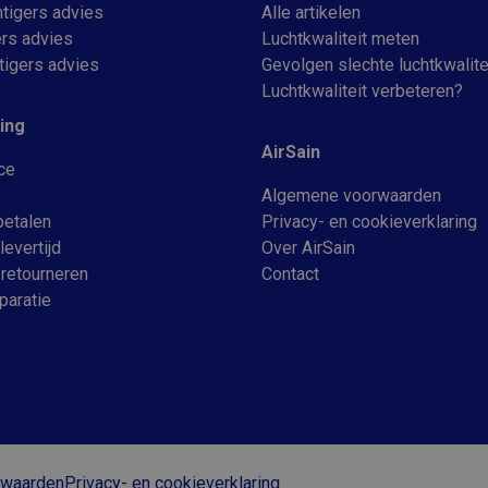
tigers advies
Alle artikelen
ers advies
Luchtkwaliteit meten
tigers advies
Gevolgen slechte luchtkwalite
Luchtkwaliteit verbeteren?
ing
AirSain
ce
Algemene voorwaarden
betalen
Privacy- en cookieverklaring
levertijd
Over AirSain
 retourneren
Contact
paratie
rwaarden
Privacy- en cookieverklaring