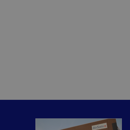
oft als een unieke
esloten microsoft-
chroniseert tussen
r gebruikers kunnen
 sessiestatus te
eergaven van
lytics - wat een
analyseservice van
rs te
r toe te wijzen als
 site en wordt
-video's die in
te berekenen voor
websitebezoeker de
gebruikt.
lytics, waarbij het
ft Bing Ads en is
er bevat van het
contact te komen met
is een variatie op
cht.
gegevens die Google
alen welke
evant kunnen zijn