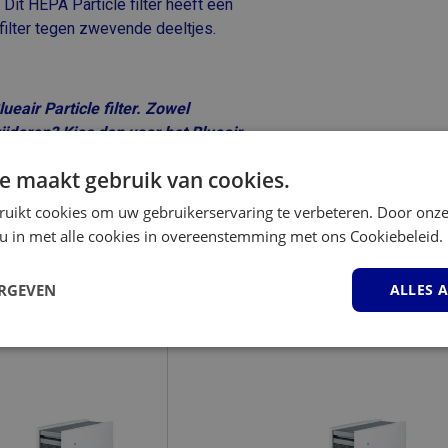
Dit HEPA Particle filter heeft een
ilter tegen zwevende deeltjes.
eair Particle filter. Zowel
deren? Kies dan voor het Blueair
e maakt gebruik van cookies.
ruikt cookies om uw gebruikerservaring te verbeteren. Door onze
:
 u in met alle cookies in overeenstemming met ons Cookiebeleid.
 -
ERGEVEN
Blueair 405 -
ALLES 
er (Particle)
Luchtreiniger
(Smokestop)
elijk
Prestatie
Targeting
F