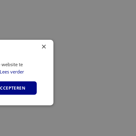
×
 website te
Lees verder
ACCEPTEREN
unctioneel