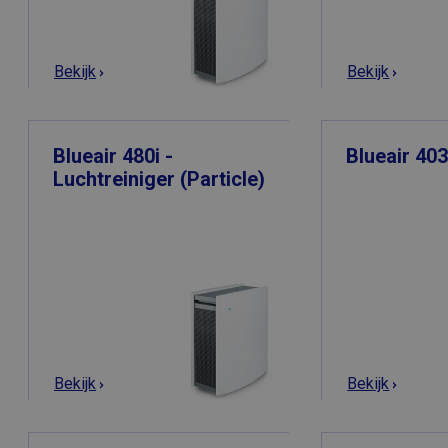
Bekijk
Bekijk
Strikt noodzakelijke
accountbeheer. De we
Aanbie
Naam
Domei
Blueair 480i -
Blueair 40
CFID
Adobe 
Luchtreiniger (Particle)
www.ai
CFTOKEN
Adobe 
www.ai
Bekijk
Bekijk
Naam
Naam
_gid