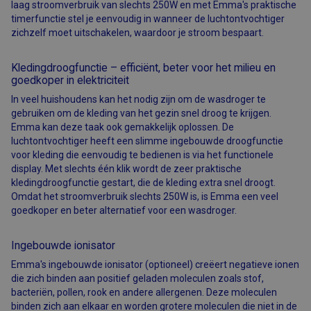
laag stroomverbruik van slechts 250W en met Emma's praktische
timerfunctie stel je eenvoudig in wanneer de luchtontvochtiger
zichzelf moet uitschakelen, waardoor je stroom bespaart.
Kledingdroogfunctie – efficiënt, beter voor het milieu en
goedkoper in elektriciteit
In veel huishoudens kan het nodig zijn om de wasdroger te
gebruiken om de kleding van het gezin snel droog te krijgen.
Emma kan deze taak ook gemakkelijk oplossen. De
luchtontvochtiger heeft een slimme ingebouwde droogfunctie
voor kleding die eenvoudig te bedienen is via het functionele
display. Met slechts één klik wordt de zeer praktische
kledingdroogfunctie gestart, die de kleding extra snel droogt.
Omdat het stroomverbruik slechts 250W is, is Emma een veel
goedkoper en beter alternatief voor een wasdroger.
Ingebouwde ionisator
Emma's ingebouwde ionisator (optioneel) creëert negatieve ionen
die zich binden aan positief geladen moleculen zoals stof,
bacteriën, pollen, rook en andere allergenen. Deze moleculen
binden zich aan elkaar en worden grotere moleculen die niet in de