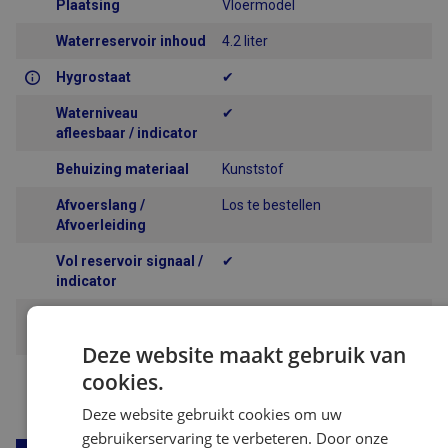
Plaatsing
Vloermodel
Waterreservoir inhoud
4.2 liter
Hygrostaat
✔
Waterniveau
✔
afleesbaar / indicator
Behuizing materiaal
Kunststof
Afvoerslang /
Los te bestellen
Afvoerleiding
Vol reservoir signaal /
✔
indicator
Afvoer (water)
14 mm
diameter
Deze website maakt gebruik van
Keurmerk
CE
cookies.
Deze website gebruikt cookies om uw
gebruikerservaring te verbeteren. Door onze