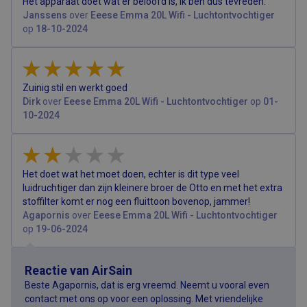
Corporation
Het apparaat doet wat er beloofd is, ik ben dus tevreden.
door Google
om te bep
.airsain.be
Analytics, waarbi
Janssens
over
Eeese Emma 20L Wifi - Luchtontvochtiger
advertent
het
worden w
op
18-10-2024
patroonelement 
die relev
de naam het
zijn voor 
unieke
eindgebrui
identiteitsnumm
site door
bevat van het
account of de
Zuinig stil en werkt goed
website waarop
het betrekking
Dirk
over
Eeese Emma 20L Wifi - Luchtontvochtiger
op
01-
heeft. Het is een
10-2024
variatie op de _g
cookie die word
gebruikt om de
hoeveelheid
gegevens die
Google registree
Het doet wat het moet doen, echter is dit type veel
op websites met
veel verkeer te
luidruchtiger dan zijn kleinere broer de Otto en met het extra
beperken.
stoffilter komt er nog een fluittoon bovenop, jammer!
Agapornis
over
Eeese Emma 20L Wifi - Luchtontvochtiger
op
19-06-2024
Reactie van AirSain
Beste Agapornis, dat is erg vreemd. Neemt u vooral even
contact met ons op voor een oplossing. Met vriendelijke