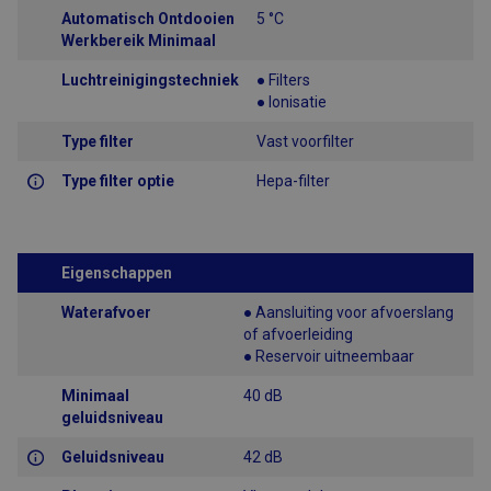
Automatisch Ontdooien
5 °C
Werkbereik Minimaal
Luchtreinigingstechniek
● Filters
● Ionisatie
Type filter
Vast voorfilter
Type filter optie
Hepa-filter
Eigenschappen
Waterafvoer
● Aansluiting voor afvoerslang
of afvoerleiding
● Reservoir uitneembaar
Minimaal
40 dB
geluidsniveau
Geluidsniveau
42 dB