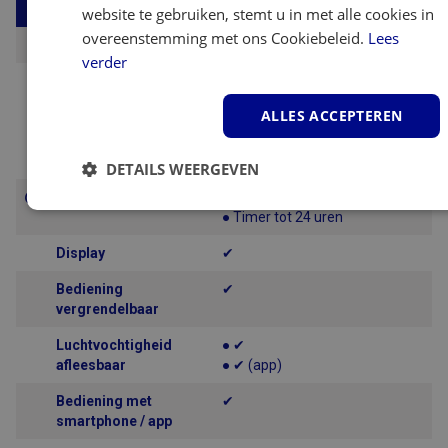
Gebruik
website te gebruiken, stemt u in met alle cookies in
overeenstemming met ons Cookiebeleid.
Lees
Standen reiniging
1
verder
Standen
● Automatisch
ontvochtiging
● Continu
ALLES ACCEPTEREN
● Nachtstand
● Wasdroogfunctie / Continu
● 2
DETAILS WEERGEVEN
Timer
● ✔
Strikt
Prestatie
Targeting
● Timer tot 24 uren
noodzakelijk
Display
✔
Bediening
✔
Functioneel
vergrendelbaar
Luchtvochtigheid
● ✔
afleesbaar
● ✔ (app)
Bediening met
✔
smartphone / app
Strikt noodzakelijk
Prestatie
Targeting