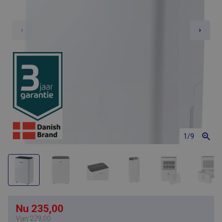
1
/9
Nu 235,00
Van
279,00