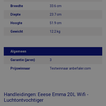
de site. CFID
bevat een
Breedte
33.6 cm
volgnummer om
de cliënt te
identificeren.
Diepte
23.7 cm
CFTOKEN
1 dag
Cookie ingesteld
Adobe Inc.
Hoogte
51.9 cm
door Adobe
www.airsain.be
ColdFusion-
toepassingen.
Gewicht
12.2 kg
Deze cookie
wordt gebruikt
in combinatie
met CFID en
helpt om een
clientapparaat
Algemeen
(browser) op
unieke wijze te
Garantie (jaren)
3
identificeren,
zodat de site
variabelen van
Prijswinnaar
Testwinnaar anbefaler.com
gebruikerssessies
kan bijhouden.
Hoe deze
worden gebruikt,
is specifiek voor
de site. CFTOKEN
bevat een
Handleidingen: Eeese Emma 20L Wifi -
willekeurig
nummer om de
Luchtontvochtiger
klant te
identificeren.