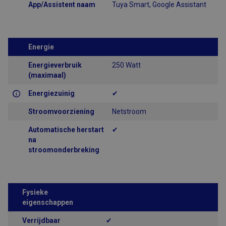
App/Assistent naam
Tuya Smart, Google Assistant
Functioneel
Strikt noodzakelijke cookies maken de kernfunctionaliteiten van
de website mogelijk, zoals gebruikersaanmelding en
Energie
accountbeheer. De website kan niet goed worden gebruikt
zonder de strikt noodzakelijke cookies.
Energieverbruik
250 Watt
Aanbieder
/
(maximaal)
Naam
Vervaldatum
Omschrijving
Domein
Energiezuinig
✔
CFID
1 dag
Cookie ingesteld
Adobe Inc.
door Adobe
www.airsain.be
ColdFusion-
Stroomvoorziening
Netstroom
toepassingen.
Deze cookie
wordt gebruikt
Automatische herstart
✔
in combinatie
na
met CFTOKEN en
stroomonderbreking
helpt om een
clientapparaat
(browser) uniek
te identificeren,
zodat de site
variabelen van
Fysieke
gebruikerssessies
kan bijhouden.
eigenschappen
Hoe deze
worden gebruikt,
Google Privacy Policy
Verrijdbaar
✔
is specifiek voor