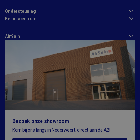
Ondersteuning
Strikt noodzakelijk
Prestatie
Targeting
Kenniscentrum
Functioneel
AirSain
Strikt noodzakelijke cookies maken de kernfunctionaliteiten van
de website mogelijk, zoals gebruikersaanmelding en
accountbeheer. De website kan niet goed worden gebruikt
zonder de strikt noodzakelijke cookies.
Aanbieder
/
Naam
Vervaldatum
Omschrijving
Domein
CFID
1 dag
Cookie ingesteld
Adobe Inc.
door Adobe
www.airsain.be
ColdFusion-
toepassingen.
Deze cookie
wordt gebruikt
in combinatie
met CFTOKEN en
helpt om een
clientapparaat
(browser) uniek
Bezoek onze showroom
te identificeren,
zodat de site
Kom bij ons langs in Nederweert, direct aan de A2!
variabelen van
gebruikerssessies