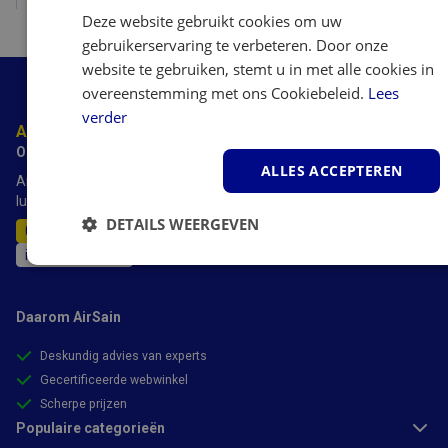
Deze website gebruikt cookies om uw
gebruikerservaring te verbeteren. Door onze
website te gebruiken, stemt u in met alle cookies in
overeenstemming met ons Cookiebeleid.
Lees
verder
Advies nodig?
Onze experts staan voor je klaar.
ALLES ACCEPTEREN
AirSain heeft meer dan 20 jaar ervaring met luchtbevochtigers,
luchtreinigers luchtontvochtigers en airco's.
DETAILS WEERGEVEN
011-515389
info@airsain.be
Strikt
Prestatie
Targeting
noodzakelijk
Daarom AirSain
Deskundig advies van experts
Functioneel
Gecertificeerde webwinkel
Scherpe prijzen
Populaire categorieën