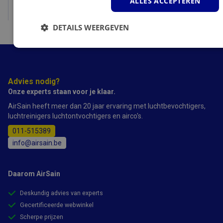
ALLES ACCEPTEREN
Bekijk
DETAILS WEERGEVEN
Strikt
Prestatie
Targeting
noodzakelijk
Advies nodig?
Onze experts staan voor je klaar.
Functioneel
AirSain heeft meer dan 20 jaar ervaring met luchtbevochtigers,
luchtreinigers luchtontvochtigers en airco's.
011-515389
info@airsain.be
Strikt noodzakelijk
Prestatie
Targeting
Daarom AirSain
Functioneel
Deskundig advies van experts
Strikt noodzakelijke cookies maken de kernfunctionaliteiten van
Gecertificeerde webwinkel
de website mogelijk, zoals gebruikersaanmelding en
accountbeheer. De website kan niet goed worden gebruikt
Scherpe prijzen
zonder de strikt noodzakelijke cookies.