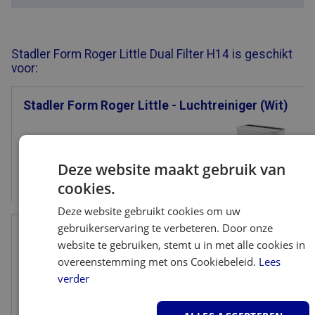
Stadler Form Roger Little Dual Filter H14 is geschikt
voor:
Stadler Form Roger Little - Luchtreiniger (Wit)
Deze website maakt gebruik van
cookies.
Bekijk
Deze website gebruikt cookies om uw
gebruikerservaring te verbeteren. Door onze
Stadler Form Roger Little - Luchtreiniger
website te gebruiken, stemt u in met alle cookies in
(Zwart)
overeenstemming met ons Cookiebeleid.
Lees
verder